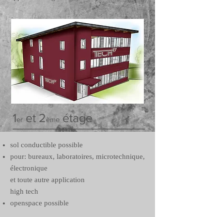
1
et 2
étage
er
ème
sol conductible possible
pour: bureaux, laboratoires, microtechnique,
électronique
et toute autre application
high tech
openspace possible