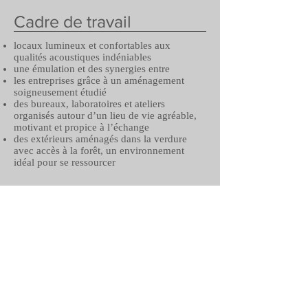
Cadre de travail
locaux lumineux et confortables aux
qualités acoustiques indéniables
une émulation et des synergies entre
les entreprises grâce à un aménagement
soigneusement étudié
des bureaux, laboratoires et ateliers
organisés autour d’un lieu de vie agréable,
motivant et propice à l’échange
des extérieurs aménagés dans la verdure
avec accès à la forêt, un environnement
idéal pour se ressourcer
Infrastructures
et prestations
ateliers/laboratoires/bureaux
local de pause équipé d’une cuisine
salles de conférences
atelier équipé
accès contrôlés et sécurisés
conciergerie, nettoyage