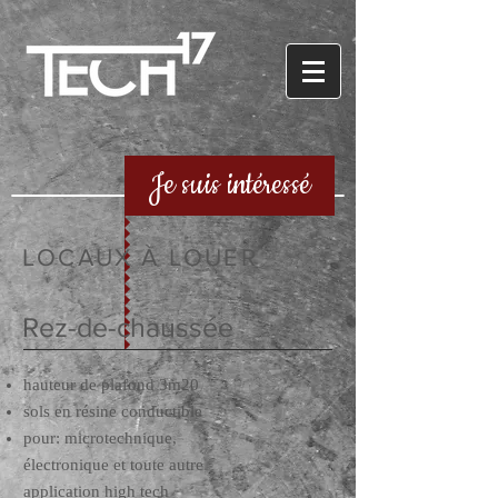
Je suis intéressé
LOCAUX À LOUER
Rez-de-chaussée
hauteur de plafond 3m20
sols en résine conductible
pour: microtechnique,
électronique et toute autre
application high tech